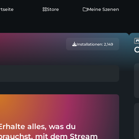
rtseite
Store
Meine Szenen
Installationen: 2,149
C
Erhalte alles, was du
brauchst, mit dem Stream