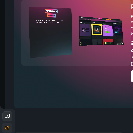
K
W
g