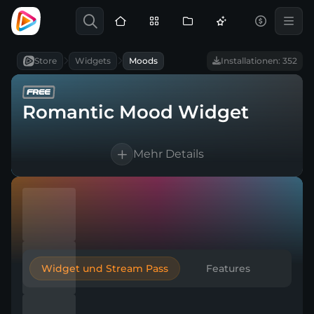
Store
Widgets
Moods
Installationen: 352
Romantic Mood Widget
Mehr Details
Works with every broadcasting tool
Easy & Quick setup
Widget und Stream Pass
Features
Kompatibel mit